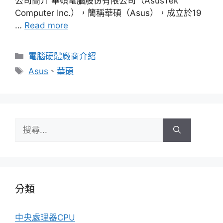
公司簡介 華碩電腦股份有限公司（AsusTek
Computer Inc.），簡稱華碩（Asus），成立於19
…
Read more
分
電腦硬體廠商介紹
類
標
Asus
、
華碩
籤
搜
尋:
分類
中央處理器CPU