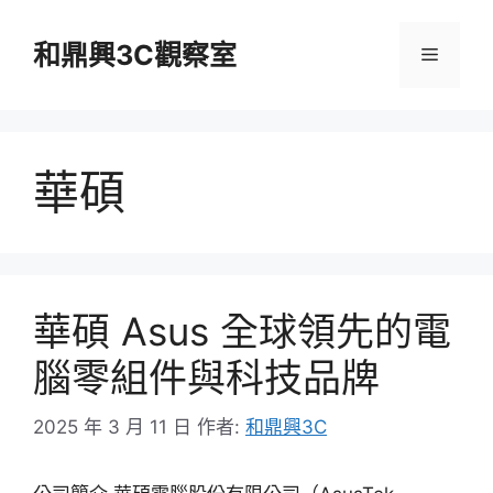
跳
至
和鼎興3C觀察室
選
主
要
單
內
容
華碩
華碩 Asus 全球領先的電
腦零組件與科技品牌
2025 年 3 月 11 日
作者:
和鼎興3C