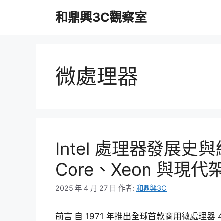
跳
和鼎興3C觀察室
至
主
要
內
容
微處理器
Intel 處理器發展史與
Core、Xeon 與現
2025 年 4 月 27 日
作者:
和鼎興3C
前言 自 1971 年推出全球首款商用微處理器 4