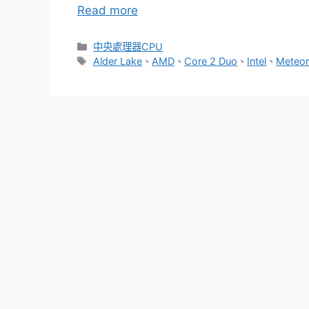
Read more
分
中央處理器CPU
類
標
Alder Lake
、
AMD
、
Core 2 Duo
、
Intel
、
Meteor
籤