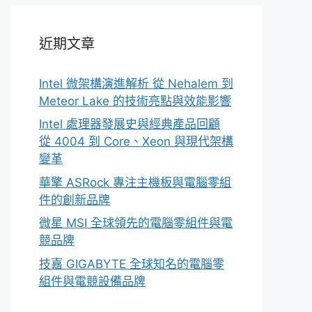
近期文章
Intel 微架構演進解析 從 Nehalem 到
Meteor Lake 的技術亮點與效能影響
Intel 處理器發展史與經典產品回顧
從 4004 到 Core、Xeon 與現代架構
變革
華擎 ASRock 專注主機板與電腦零組
件的創新品牌
微星 MSI 全球領先的電腦零組件與電
競品牌
技嘉 GIGABYTE 全球知名的電腦零
組件與電競設備品牌