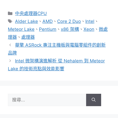
分
中央處理器CPU
類
標
Alder Lake
、
AMD
、
Core 2 Duo
、
Intel
、
籤
Meteor Lake
、
Pentium
、
x86 架構
、
Xeon
、
微處
理器
、
處理器
華擎 ASRock 專注主機板與電腦零組件的創新
品牌
Intel 微架構演進解析 從 Nehalem 到 Meteor
Lake 的技術亮點與效能影響
搜
尋: