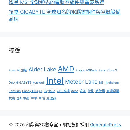
微星 MSI 全球領先的電腦零組件與電競品牌
技嘉 GIGABYTE 全球知名的電腦零組件與電競設備
品牌
標籤
AMD
Alder Lake
Acer
AI 加速
Apple
ASRock
Asus
Core 2
Intel
Meteor Lake
Duo
GIGABYTE
Haswell
MSI
Nehalem
Pentium
Sandy Bridge
Skylake
x86 架構
Xeon
宏碁
微星
微架構
微處理器
技嘉
晶片堆疊
華擎
華碩
處理器
© 2026 和鼎興3C觀察室
• 網站設計採用
GeneratePress