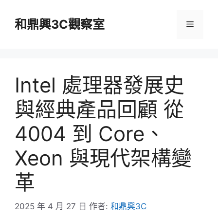
跳
至
和鼎興3C觀察室
選
主
要
單
內
容
Intel 處理器發展史
與經典產品回顧 從
4004 到 Core、
Xeon 與現代架構變
革
2025 年 4 月 27 日
作者:
和鼎興3C