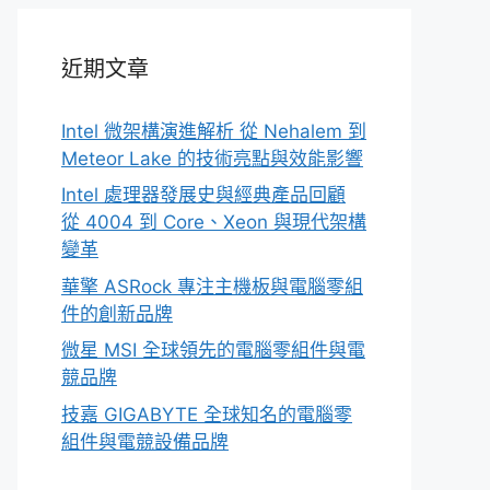
近期文章
Intel 微架構演進解析 從 Nehalem 到
Meteor Lake 的技術亮點與效能影響
Intel 處理器發展史與經典產品回顧
從 4004 到 Core、Xeon 與現代架構
變革
華擎 ASRock 專注主機板與電腦零組
件的創新品牌
微星 MSI 全球領先的電腦零組件與電
競品牌
技嘉 GIGABYTE 全球知名的電腦零
組件與電競設備品牌