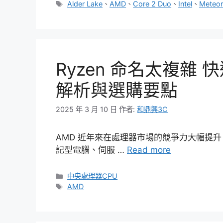
類
標
Alder Lake
、
AMD
、
Core 2 Duo
、
Intel
、
Meteor
籤
Ryzen 命名太複雜 
解析與選購要點
2025 年 3 月 10 日
作者:
和鼎興3C
AMD 近年來在處理器市場的競爭力大幅提升，
記型電腦、伺服 …
Read more
分
中央處理器CPU
類
標
AMD
籤