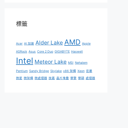
標籤
AMD
Alder Lake
Acer
AI 加速
Apple
ASRock
Asus
Core 2 Duo
GIGABYTE
Haswell
Intel
Meteor Lake
MSI
Nehalem
Pentium
Sandy Bridge
Skylake
x86 架構
Xeon
宏碁
微星
微架構
微處理器
技嘉
晶片堆疊
華擎
華碩
處理器