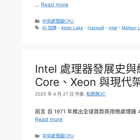
…
Read more
分
中央處理器CPU
類
標
AI 加速
、
Alder Lake
、
Haswell
、
Intel
、
Meteor 
籤
Intel 處理器發展史與
Core、Xeon 與現
2025 年 4 月 27 日
作者:
和鼎興3C
前言 自 1971 年推出全球首款商用微處理器 4
Read more
分
中央處理器CPU