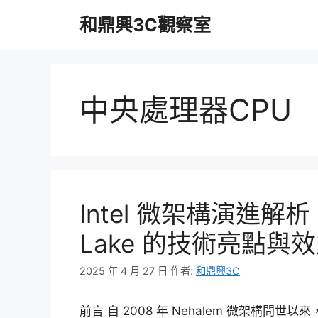
跳
和鼎興3C觀察室
至
主
要
內
容
中央處理器CPU
Intel 微架構演進解析 從
Lake 的技術亮點與
2025 年 4 月 27 日
作者:
和鼎興3C
前言 自 2008 年 Nehalem 微架構問世