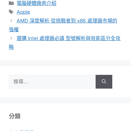
分
電腦硬體廠商介紹
類
標
Apple
籤
AMD 深度解析 從挑戰者到 x86 處理器市場的
強權
選購 Intel 處理器必讀 型號解析與效能區分全攻
略
搜
尋:
分類