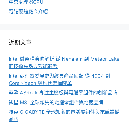
中央處理器CPU
電腦硬體廠商介紹
近期文章
Intel 微架構演進解析 從 Nehalem 到 Meteor Lake
的技術亮點與效能影響
Intel 處理器發展史與經典產品回顧 從 4004 到
Core、Xeon 與現代架構變革
華擎 ASRock 專注主機板與電腦零組件的創新品牌
微星 MSI 全球領先的電腦零組件與電競品牌
技嘉 GIGABYTE 全球知名的電腦零組件與電競設備
品牌