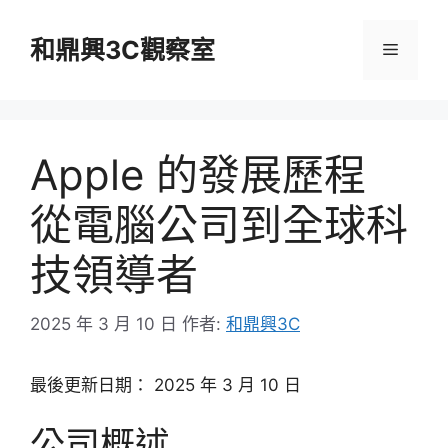
跳
至
和鼎興3C觀察室
選
主
要
單
內
容
Apple 的發展歷程
從電腦公司到全球科
技領導者
2025 年 3 月 10 日
作者:
和鼎興3C
最後更新日期： 2025 年 3 月 10 日
公司概述